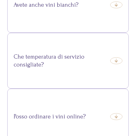
Avete anche vini bianchi?
Sì, proponiamo bianchi freschi e aromatici come
Müller Thurgau e Gewürztraminer, perfetti per pesce
o formaggi delicati.
Che temperatura di servizio
consigliate?
Ogni vino ha la sua temperatura ideale:
generalmente 16–18°C per i rossi e 8–12°C per i
bianchi e gli spumanti.
Posso ordinare i vini online?