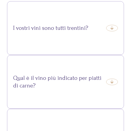
I vostri vini sono tutti trentini?
Sì, selezioniamo esclusivamente etichette prodotte
da uve coltivate nei vigneti del Trentino.
Qual è il vino più indicato per piatti
di carne?
Tra i nostri rossi, il Teroldego Rotaliano e il Marzemino
sono ideali per accompagnare carni e piatti saporiti.