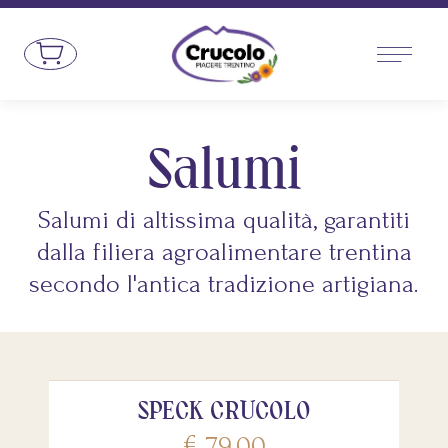
Vai al contenuto
Bottega del Rifugio Crucolo - Prodotti 
Salumi
Salumi di altissima qualità, garantiti
dalla filiera agroalimentare trentina
secondo l'antica tradizione artigiana.
SPECK CRUCOLO
€
79,00