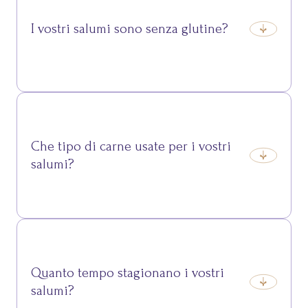
I vostri salumi sono senza glutine?
Si, tutti i nostri salumi sono naturalmente privi di
glutine e lattosio.
Che tipo di carne usate per i vostri
salumi?
Per i salumi Crucolo utilizziamo solo carni suine
nazionali, selezionate tra i tagli più pregiati per
garantire qualità, gusto e genuinità.
Quanto tempo stagionano i vostri
salumi?