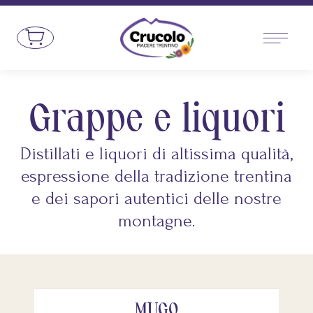
Vai al contenuto
Bottega del Rifugio Crucolo - Prodotti 
Grappe e liquori
Distillati e liquori di altissima qualità,
espressione della tradizione trentina
e dei sapori autentici delle nostre
montagne.
MUGO