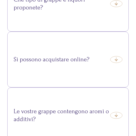
proponete?
Offriamo una selezione di grappe e liquori tipici
trentini, preparati secondo tradizione per esaltare i
sapori autentici della nostra terra.
Si possono acquistare online?
Sì, grappe e liquori sono disponibili nel nostro shop
online, con spedizione sicura e confezione protetta.
Le vostre grappe contengono aromi o
additivi?