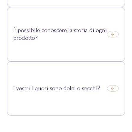
No, le nostre grappe sono naturali, ottenute da
distillazione di vinacce selezionate, senza aromi
aggiunti.
È possibile conoscere la storia di ogni
prodotto?
Certo, ogni bottiglia racconta una parte della nostra
storia: sul sito e sulle schede prodotto puoi scoprirne
le origini e le curiosità.
I vostri liquori sono dolci o secchi?
Proponiamo entrambe le tipologie, per incontrare
gusti diversi: dai liquori più morbidi e aromatici, alle
grappe secche e intense.